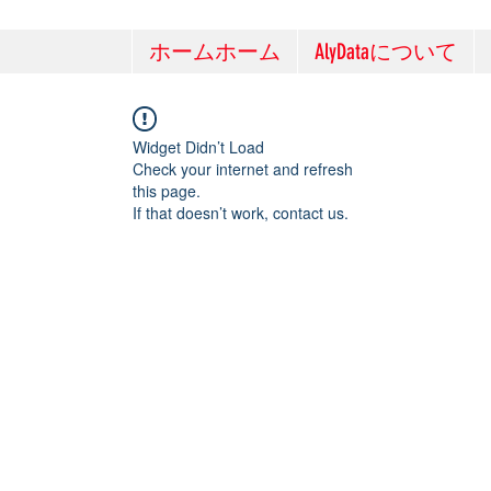
ホームホーム
AlyDataについて
Widget Didn’t Load
Check your internet and refresh
this page.
If that doesn’t work, contact us.