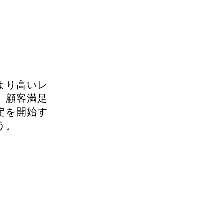
より高いレ
、顧客満足
定を開始す
う。